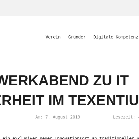
Verein
Gründer
Digitale Kompetenz
WERKABEND ZU IT
RHEIT IM TEXENTI
Am: 7. August 2019
Lesezeit:
 ein exklusiver neuer Innovationsort an traditioneller S