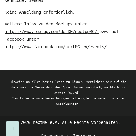
Kenncode: 306699
Keine Anmeldung erforderlich.
Weitere Infos zu den Meetups unter
https://www.meetup.com/de-DE/meetupMG/
bzw. auf
Facebook unter
https://www.facebook.com/nextMG.eV/events/.
Hinweis: Um alles besser lesen zu können, verzichten wir auf die
gleichzeitige Verwendung der Sprachformen männlich, weiblich und
divers (m/w/d).
Sämtliche Personenbezeichnungen gelten gleichermaßen für alle
Geschlechter.
© 2026 nextMG e.V. Alle Rechte vorbehalten.
Datenschutz
Impressum