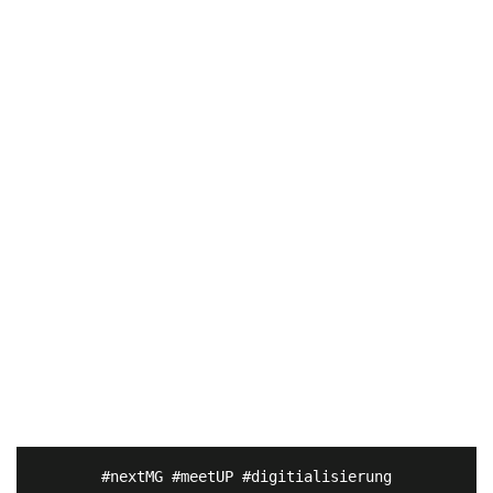
#nextMG #meetUP #digitialisierung